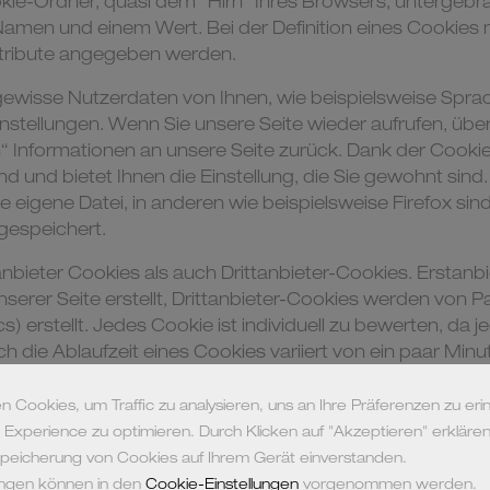
ie-Ordner, quasi dem “Hirn” Ihres Browsers, untergebra
amen und einem Wert. Bei der Definition eines Cookies 
ttribute angegeben werden.
ewisse Nutzerdaten von Ihnen, wie beispielsweise Spra
nstellungen. Wenn Sie unsere Seite wieder aufrufen, über
 Informationen an unsere Seite zurück. Dank der Cooki
nd und bietet Ihnen die Einstellung, die Sie gewohnt sind
e eigene Datei, in anderen wie beispielsweise Firefox sind
 gespeichert.
anbieter Cookies als auch Drittanbieter-Cookies. Erstanb
nserer Seite erstellt, Drittanbieter-Cookies werden von 
cs) erstellt. Jedes Cookie ist individuell zu bewerten, da
h die Ablaufzeit eines Cookies variiert von ein paar Minut
s sind keine Software-Programme und enthalten keine Vi
. Cookies können auch nicht auf Informationen Ihres PCs
piel Cookie-Daten aussehen: