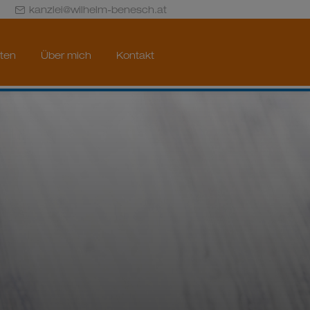
kanzlei@wilhelm-benesch.at
iten
Über mich
Kontakt