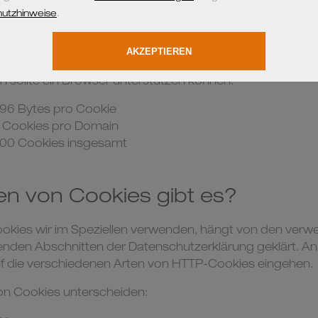
4211.152111399337-9
:
Unterscheidung der Webseitenbesucher
2 Jahren
 sollte ein Browser unterstützen können:
96 Bytes pro Cookie
 Cookies pro Domain
00 Cookies insgesamt
en von Cookies gibt es?
okies wir im Speziellen verwenden, hängt von den verw
enden Abschnitten der Datenschutzerklärung geklärt. An 
uf die verschiedenen Arten von HTTP-Cookies eingehen.
on Cookies unterscheiden: