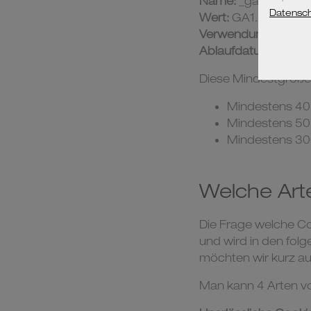
Name:
_ga
Wert:
GA1.2.132674
Verwendungszweck
Ablaufdatum:
nach 
Diese Mindestgrößen
Mindestens 40
Mindestens 50
Mindestens 30
Welche Art
Die Frage welche Co
und wird in den folg
möchten wir kurz a
Man kann 4 Arten v