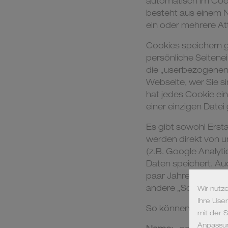
automatisch im Cook
besteht aus einem N
ein oder mehrere A
Cookies speichern g
persönliche Seitenei
die „userbezogenen“
Webseite, wer Sie si
hat jedes Cookie ein
einer einzigen Datei
Es gibt sowohl Erst
werden direkt von u
(z.B. Google Analyti
Daten speichert. Auc
paar Jahren. Cookie
andere „Schädlinge“
So können zum Beis