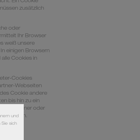
cht. Ein Cookie
müssen zusätzlich
che oder
mittelt Ihr Browser
es weiß unsere
. In einigen Browsern
 alle Cookies in
ieter-Cookies
Partner-Webseiten
 jedes Cookie andere
en bis hin zu ein
ren, Trojaner oder
 zugreifen.